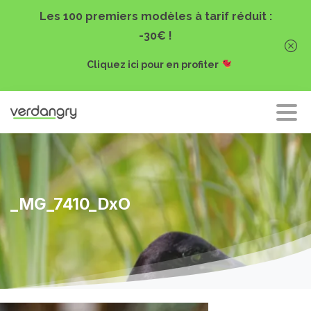
Les 100 premiers modèles à tarif réduit :
-30€ !
Cliquez ici pour en profiter
_MG_7410_DxO