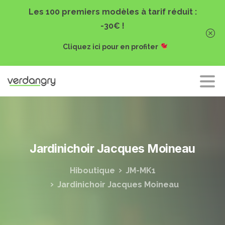
Les 100 premiers modèles à tarif réduit :
-30€ !
Cliquez ici pour en profiter
Jardinichoir
Jacques
Moineau
Hiboutique
JM-MK1
Jardinichoir Jacques Moineau